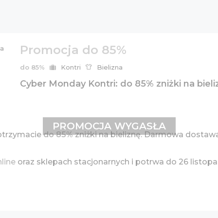
Promocja do 85%
do 85%
Kontri
Bielizna
Cyber Monday Kontri: do 85% zniżki na bieli
PROMOCJA WYGASŁA
otrzymacie
do 85%
zniżki na bieliznę. Darmowa dostawa
nline
oraz sklepach stacjonarnych i potrwa do 26 listop