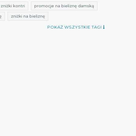
zniżki kontri
promocje na bieliznę damską
ę
zniżki na bieliznę
ątek
cyber monday
promocje listopad
POKAŻ WSZYSTKIE TAGI
black friday na bieliznę
 na bieliznę
rabaty listopad 2018
zniżki listopad 2018
nday 2018
cyber monday listopad 2018