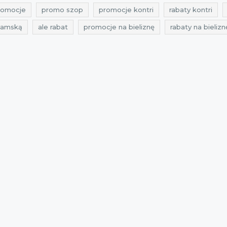
romocje
promo szop
promocje kontri
rabaty kontri
 damską
ale rabat
promocje na bieliznę
rabaty na bielizn
nę męską
zniżki na bieliznę męską
black friday
czarny pi
y listopad
czarny piątek listopad
cyber monday listopad
 na bieliznę
czarny piątek na bieliznę damską
cyber monday
2018
rabaty 2018
zniżki 2018
promocje listopad 2018
czarny piątek 2018
czarny piątek listopad 2018
cyber mo