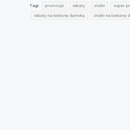
Tagi:
promocje
rabaty
zniżki
super p
rabaty na bieliznę damską
zniżki na bieliznę
promocje na bieliznę męską
rabaty na bieliz
rabaty listopad
zniżki listopad
black frida
black friday na bieliznę damską
czarny piątek
cyber monday na bieliznę damską
promocje 
black friday 2018
black friday listopad 2018