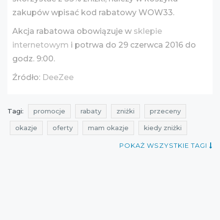
zakupów wpisać kod rabatowy WOW33.
Akcja rabatowa obowiązuje w
sklepie
internetowym
i potrwa do 29 czerwca 2016 do
godz. 9:00.
Źródło:
DeeZee
Tagi:
promocje
rabaty
zniżki
przeceny
okazje
oferty
mam okazje
kiedy zniżki
aktualne promocje w sklepach
promocje lipiec
POKAŻ WSZYSTKIE TAGI
rabaty lipiec
zniżki lipiec
promocje czerwiec
rabaty czerwiec
zniżki czerwiec
promocje deezee
rabaty deezee
zniżki deezee
promocje 2016
rabaty 2016
zniżki 2016