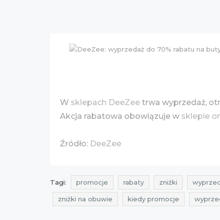
W
sklepach DeeZee
trwa wyprzedaż, o
Akcja rabatowa obowiązuje w
sklepie o
Źródło:
DeeZee
Tagi:
promocje
rabaty
zniżki
wyprze
zniżki na obuwie
kiedy promocje
wyprze
rabaty styczeń
zniżki styczeń
wyprzedaż