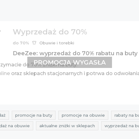
Wyprzedaż do 70%
do 70%
Obuwie i torebki
DeeZee: wyprzedaż do 70% rabatu na buty
PROMOCJA WYGASŁA
trzymacie
do 70%
zniżki na buty.
nline
oraz sklepach stacjonarnych i potrwa do odwołani
daż
promocje na buty
promocje na obuwie
rabaty na b
daż na obuwie
aktualne zniżki w sklepach
wyprzedaż na b
 styczeń
promocje deezee
rabaty deezee
zniżki dee