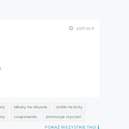
2017-01-11
a.
uty
rabaty na obuwie
zniżki na buty
uty
couporando
promocje styczeń
zee
wyprzedaż 2017
promocje 2017
POKAŻ WSZYSTKIE TAGI