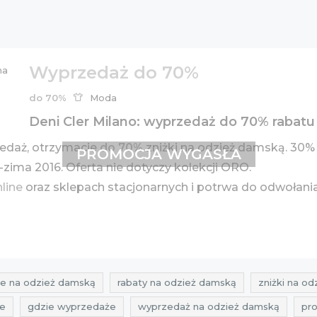
Wyprzedaż do 70%
do 70%
Moda
Deni Cler Milano: wyprzedaż do 70% rabat
edaż, otrzymacie
do 70%
zniżki na odzież damską. 30% 
PROMOCJA WYGASŁA
-zima 2016. Oferta nie dotyczy kolekcji ORO.
nline
oraz sklepach stacjonarnych i potrwa do odwołani
e na odzież damską
rabaty na odzież damską
zniżki na o
we
gdzie wyprzedaże
wyprzedaż na odzież damską
pr