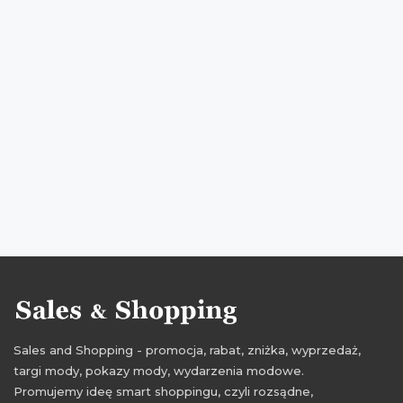
przeceny douglas
okazje douglas
oferty douglas
promocje październik
rabaty październik
zniżki październik
promocje 2016
rabaty 2016
zniżki 2016
promocje październik 2016
rabaty październik 2016
zniżki październik 2016
Sales and Shopping - promocja, rabat, zniżka, wyprzedaż,
targi mody, pokazy mody, wydarzenia modowe.
Promujemy ideę smart shoppingu, czyli rozsądne,