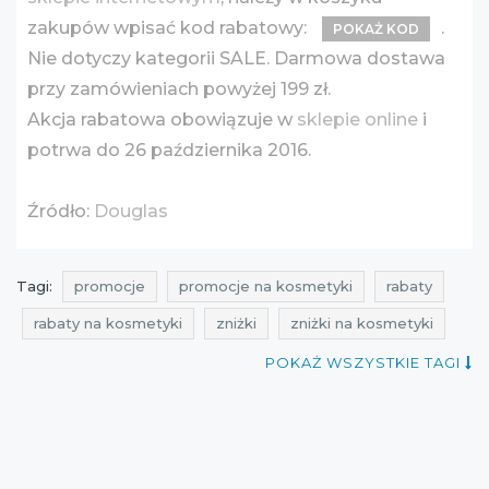
zakupów wpisać kod rabatowy:
.
POKAŻ KOD
Nie dotyczy kategorii SALE. Darmowa dostawa
przy zamówieniach powyżej 199 zł.
Akcja rabatowa obowiązuje w
sklepie online
i
potrwa do 26 października 2016.
Źródło:
Douglas
Tagi:
promocje
promocje na kosmetyki
rabaty
rabaty na kosmetyki
zniżki
zniżki na kosmetyki
przeceny
przeceny na kosmetyki
okazje
POKAŻ WSZYSTKIE TAGI
okazje na kosmetyki
oferty
oferty na kosmetyki
super promocje
aktualne promocje
promocyjni
promocje douglas
rabaty douglas
zniżki douglas