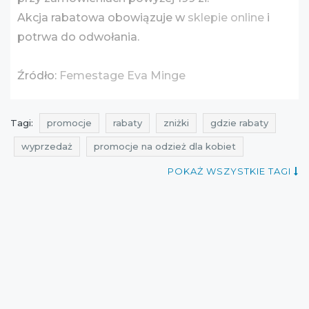
Akcja rabatowa obowiązuje w
sklepie online
i
potrwa do odwołania.
Źródło:
Femestage Eva Minge
Tagi:
promocje
rabaty
zniżki
gdzie rabaty
wyprzedaż
promocje na odzież dla kobiet
rabaty na odzież dla kobiet
POKAŻ WSZYSTKIE TAGI
zniżki na odzież dla kobiet
aktualne promocje
promocje na odzież
rabaty na odzież
zniżki na odzież
wyprzedaż na odzież
łapaj ciucha
wyprzedaż na odzież dla kobiet
promocje femestage eva minge