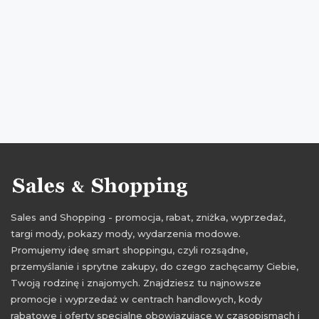
rabaty femestage eva minge
zniżki femestage eva minge
wyprzedaż femestage eva minge
promocje styczeń
rabaty styczeń
zniżki styczeń
wyprzedaż styczeń
wyprzedaż 2017
promocje 2017
rabaty 2017
zniżki 2017
wyprzedaż styczeń 2017
promocje styczeń 2017
rabaty styczeń 2017
zniżki styczeń 2017
Sales and Shopping - promocja, rabat, zniżka, wyprzedaż,
targi mody, pokazy mody, wydarzenia modowe.
Promujemy ideę smart shoppingu, czyli rozsądne,
przemyślanie i sprytne zakupy, do czego zachęcamy Ciebie,
Twoją rodzinę i znajomych. Znajdziesz tu najnowsze
promocje i wyprzedaż w centrach handlowych, kody
rabatowe i oferty specjalne obowiązujące w czasopismach i