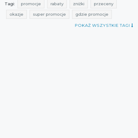
Tagi:
promocje
rabaty
zniżki
przeceny
okazje
super promocje
gdzie promocje
aktualne rabaty
aktualne zniżki
kiedy zniżki
POKAŻ WSZYSTKIE TAGI
gdzie rabaty
wyprzedaż
aktualne wyprzedaże
gdzie zniżki
aktualne promocje
super zniżki
kiedy promocje
promocje luty
rabaty luty
zniżki luty
wyprzedaż luty
promocje 2016
rabaty 2016
zniżki 2016
przeceny 2016
okazje 2016
sales
shopping
cała polska
wyprzedaże
wyprzedaże 2016
gdzie okazje
Sklepy
zakupy 2016
obniżki 2016
aktualne obniżki
super rabaty
wyprzedaże luty
okazje luty
przeceny luty