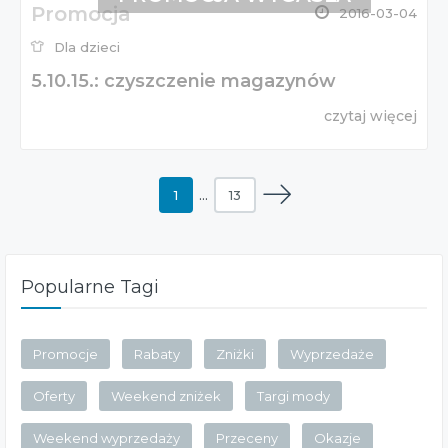
Promocja
2016-03-04
Dla dzieci
5.10.15.: czyszczenie magazynów
czytaj więcej
1
…
13
Popularne Tagi
Promocje
Rabaty
Zniżki
Wyprzedaże
Oferty
Weekend zniżek
Targi mody
Weekend wyprzedaży
Przeceny
Okazje