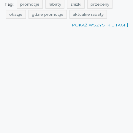
Tagi:
promocje
rabaty
zniżki
przeceny
okazje
gdzie promocje
aktualne rabaty
aktualne zniżki
gdzie rabaty
gdzie zniżki
POKAŻ WSZYSTKIE TAGI
aktualne promocje
aktualne promocje w sieciówkach
promocje house
rabaty house
zniżki house
przeceny house
okazje house
promocje styczeń
zniżki styczeń
kupony rabatowe
kupony zniżkowe
promocje 2016
rabaty 2016
zniżki 2016
promocje styczeń 2016
rabaty styczeń 2016
zniżki styczeń 2016
przeceny 2016
przeceny styczeń
okazje styczeń
cała polska
wyprzedaże 2016
house
aktualne promocje 2016
kupon rabatowy
Sklepy