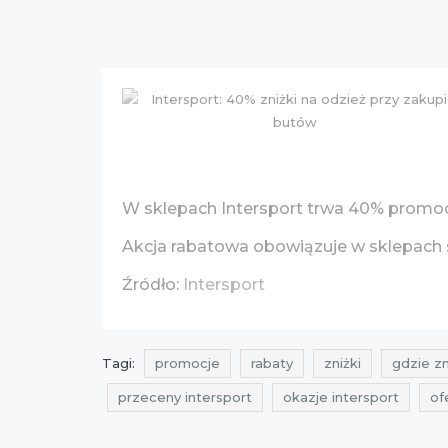
W sklepach Intersport trwa 40% promoc
Akcja rabatowa obowiązuje w sklepach st
Źródło:
Intersport
Tagi:
promocje
rabaty
zniżki
gdzie zn
przeceny intersport
okazje intersport
of
zniżki 2016
promocje kwiecień 2016
raba