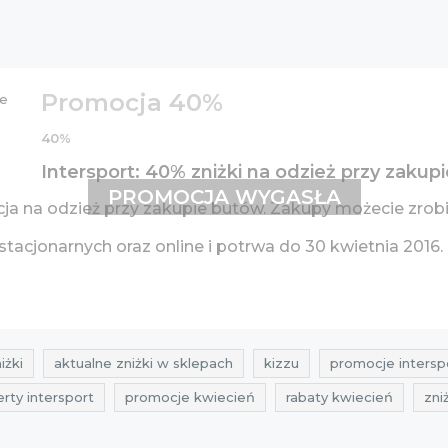
Promocja 40%
40%
Intersport: 40% zniżki na odzież przy zakup
PROMOCJA WYGASŁA
ja na odzież przy zakupie butów. Zakupy możecie zrob
acjonarnych oraz online i potrwa do 30 kwietnia 2016.
iżki
aktualne zniżki w sklepach
kizzu
promocje intersp
erty intersport
promocje kwiecień
rabaty kwiecień
zni
ty kwiecień 2016
zniżki kwiecień 2016