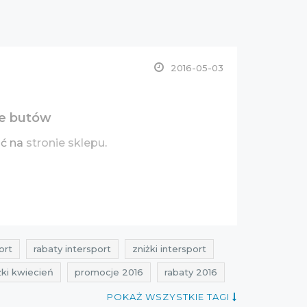
2016-05-03
ie butów
ić na
stronie sklepu
.
ort
rabaty intersport
zniżki intersport
żki kwiecień
promocje 2016
rabaty 2016
POKAŻ WSZYSTKIE TAGI