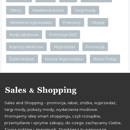
Oferty
Weekend zniżek
Targi mody
Weekend wyprzedaży
Przeceny
Okazje
Kody rabatowe
Promocje 2021
Kupony rabatowe
Wyprzedaż
Promocja
Dzień Kobiet
Nocne Wyprzedaże
Black Friday
Sales and Shopping - promocja, rabat, zniżka, wyprzedaż,
targi mody, pokazy mody, wydarzenia modowe.
Promujemy ideę smart shoppingu, czyli rozsądne,
przemyślanie i sprytne zakupy, do czego zachęcamy Ciebie,
Twoją rodzinę i znajomych. Znajdziesz tu najnowsze