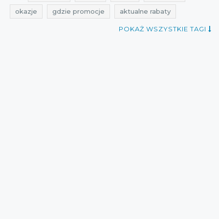
okazje
gdzie promocje
aktualne rabaty
aktualne zniżki
kiedy zniżki
gdzie rabaty
POKAŻ WSZYSTKIE TAGI
gdzie zniżki
aktualne promocje
promocje na buty
zniżki na buty
gdzie wyprzedaże
kiedy promocje
aktualne promocje w sieciówkach
kiedy wyprzedaże
kiedy rabaty
promocje lipiec
rabaty lipiec
zniżki lipiec
wyprzedaż butów
cała polska
przeceny lipiec
okazje lipiec
wyprzedaże
gdzie okazje
Sklepy
promocje lipiec 2015
wyprzedaże lipiec 2015
aktualne promocje lipiec