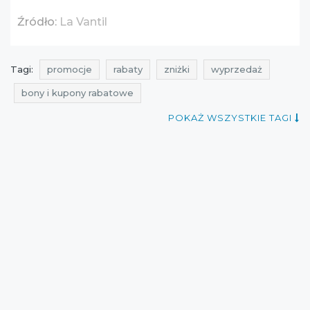
Źródło:
La Vantil
Tagi:
promocje
rabaty
zniżki
wyprzedaż
bony i kupony rabatowe
aktualne promocje w sieciówkach
POKAŻ WSZYSTKIE TAGI
aktualne zniżki w sklepach
wyprzedaż na bieliznę
promocje na bieliznę
rabaty na bieliznę
zniżki na bieliznę
promocje styczeń
rabaty styczeń
zniżki styczeń
wyprzedaż styczeń
wyprzedaż 2017
promocje 2017
rabaty 2017
zniżki 2017
wyprzedaż styczeń 2017
promocje styczeń 2017
rabaty styczeń 2017
zniżki styczeń 2017