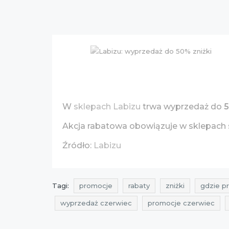
W
sklepach Labizu
trwa wyprzedaż do
Akcja rabatowa obowiązuje w sklepach 
Źródło:
Labizu
Tagi:
promocje
rabaty
zniżki
gdzie p
wyprzedaż czerwiec
promocje czerwiec
wyprzedaż lipiec 2016
promocje lipiec 2016