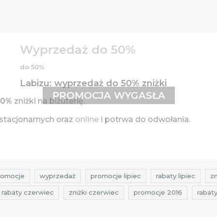
Wyprzedaż do 50%
do 50%
Labizu: wyprzedaż do 50% zniżki
PROMOCJA WYGASŁA
50%
zniżki na biżuterię.
stacjonarnych oraz
online
i potrwa do odwołania.
romocje
wyprzedaż
promocje lipiec
rabaty lipiec
zn
rabaty czerwiec
zniżki czerwiec
promocje 2016
rabat
rabaty lipiec 2016
zniżki lipiec 2016
wyprzedaż czerwiec