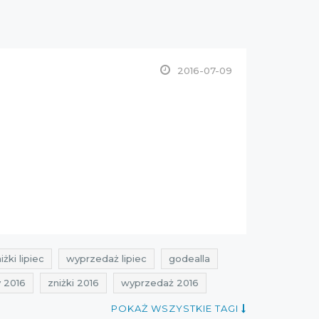
2016-07-09
iżki lipiec
wyprzedaż lipiec
godealla
y 2016
zniżki 2016
wyprzedaż 2016
 2016
promocje czerwiec 2016
POKAŻ WSZYSTKIE TAGI