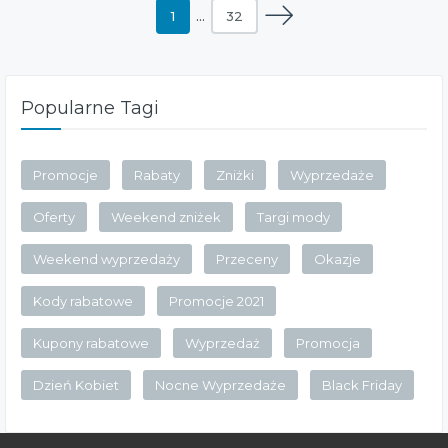
1
…
32
Popularne Tagi
Promocje
Rabaty
Zniżki
Wyprzedaże
Oferty
Weekend zniżek
Targi mody
Weekend wyprzedaży
Przeceny
Okazje
Kody rabatowe
Promocje 2021
Kupony rabatowe
Wyprzedaż
Promocja
Dzień Kobiet
Nocne Wyprzedaże
Black Friday