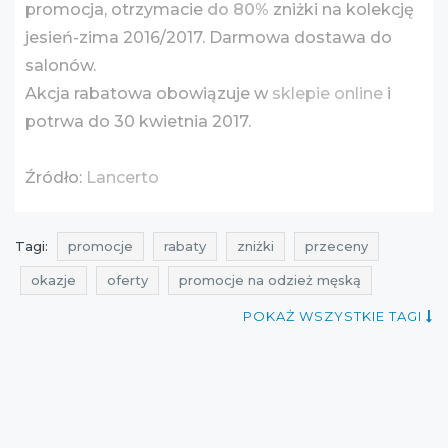
promocja, otrzymacie
do 80%
zniżki na kolekcję
jesień-zima 2016/2017. Darmowa dostawa do
salonów.
Akcja rabatowa obowiązuje w
sklepie online
i
potrwa do 30 kwietnia 2017.
Źródło:
Lancerto
Tagi:
promocje
rabaty
zniżki
przeceny
okazje
oferty
promocje na odzież męską
rabaty na odzież męską
zniżki na odzież męską
POKAŻ WSZYSTKIE TAGI
przeceny na odzież męską
okazje na odzież męską
oferty na odzież męską
super zniżki
promocje na koszule
rabaty na koszule