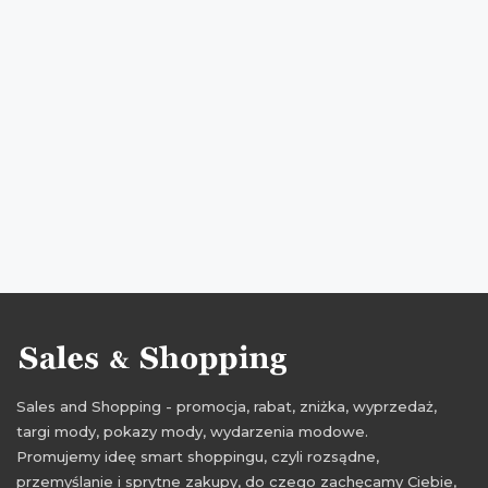
zniżki na koszule
przeceny na koszule
okazje na koszule
oferty na koszule
wydawaj dobrze
promocje lancerto
rabaty lancerto
zniżki lancerto
przeceny lancerto
okazje lancerto
oferty lancerto
promocje kwiecień
rabaty kwiecień
zniżki kwiecień
promocje na marynarki
rabaty na marynarki
zniżki na marynarki
przeceny na marynarki
okazje na marynarki
oferty na marynarki
promocje 2017
rabaty 2017
zniżki 2017
promocje kwiecień 2017
Sales and Shopping - promocja, rabat, zniżka, wyprzedaż,
rabaty kwiecień 2017
zniżki kwiecień 2017
targi mody, pokazy mody, wydarzenia modowe.
Promujemy ideę smart shoppingu, czyli rozsądne,
przemyślanie i sprytne zakupy, do czego zachęcamy Ciebie,