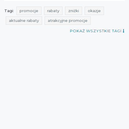
Tagi:
promocje
rabaty
zniżki
okazje
aktualne rabaty
atrakcyjne promocje
promocje moodo
rabaty moodo
zniżki moodo
POKAŻ WSZYSTKIE TAGI
przeceny moodo
okazje moodo
wyprzedaż moodo
promocje grudzień
rabaty grudzień
zniżki grudzień
prezenty
promocje listopad
promocja
moodo
okazje grudzień
cała polska
Sklepy
najlepsze promocje
najlepsze rabaty
najlepsze zniżki
Mikołajki
promocje grudzień 2014