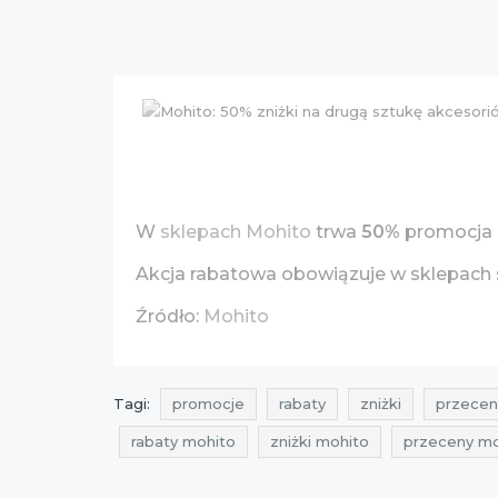
W
sklepach Mohito
trwa
50%
promocja n
Akcja rabatowa obowiązuje w sklepach 
Źródło:
Mohito
Tagi:
promocje
rabaty
zniżki
przecen
rabaty mohito
zniżki mohito
przeceny mo
zniżki na akcesoria
przeceny na akcesoria