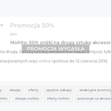
Promocja 50%
50%
Mohito: 50% zniżki na drugą sztukę akceso
PROMOCJA WYGASŁA
a drugą, tańszą sztukę akcesoriów. Rabat dotyczy tylk
stacjonarnych oraz
online
i potrwa do 12 czerwca 2016.
y
okazje
oferty
sprytne zakupy
atrakcyjne promoc
hito
okazje mohito
oferty mohito
promocje na akceso
okazje na akcesoria
oferty na akcesoria
promocje czerw