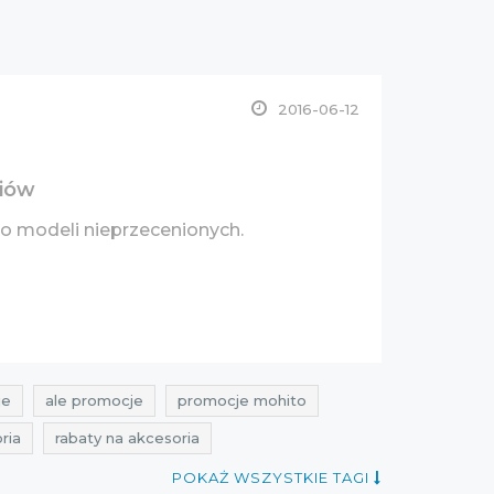
2016-06-12
riów
o modeli nieprzecenionych.
je
ale promocje
promocje mohito
ria
rabaty na akcesoria
iec
rabaty czerwiec
zniżki czerwiec
POKAŻ WSZYSTKIE TAGI