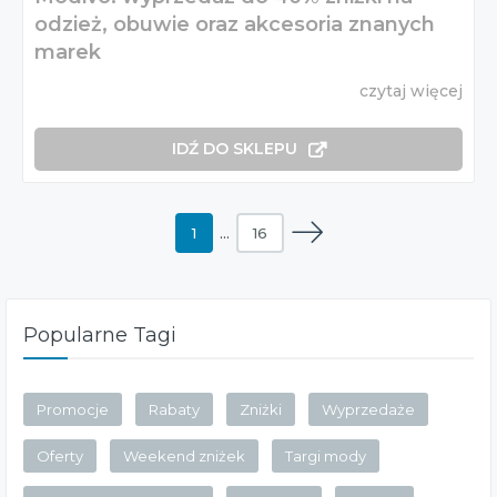
odzież, obuwie oraz akcesoria znanych
marek
czytaj więcej
IDŹ DO SKLEPU
1
…
16
Popularne Tagi
Promocje
Rabaty
Zniżki
Wyprzedaże
Oferty
Weekend zniżek
Targi mody