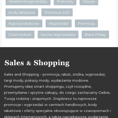
Weekend wyprzedaży
Przeceny
Okazje
Kody rabatowe
Promocje 2021
Kupony rabatowe
Wyprzedaż
Promocja
Dzień Kobiet
Nocne Wyprzedaże
Black Friday
Sales and Shopping - promocja, rabat, zniżka, wyprzedaż,
targi mody, pokazy mody, wydarzenia modowe.
Promujemy ideę smart shoppingu, czyli rozsądne,
przemyślanie i sprytne zakupy, do czego zachęcamy Ciebie,
Twoją rodzinę i znajomych. Znajdziesz tu najnowsze
promocje i wyprzedaż w centrach handlowych, kody
rabatowe i oferty specjalne obowiązujące w czasopismach i
sklepach internetowych, a także najciekawsze wydarzenia