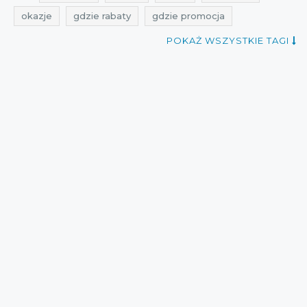
okazje
gdzie rabaty
gdzie promocja
wyprzedaż
aktualne wyprzedaże
gdzie zniżki
POKAŻ WSZYSTKIE TAGI
rabatomierz
aktualne promocje
gdzie wyprzedaże
aktualne promocje w sieciówkach
łowca promocji
promocje grudzień
rabaty grudzień
zniżki grudzień
okazje grudzień
obniżki
wyprzedaże
gdzie okazje
Sklepy
gdzie przeceny
grudniowe promocje