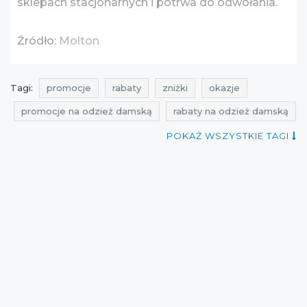
sklepach stacjonarnych i potrwa do odwołania.
Źródło:
Molton
Tagi:
promocje
rabaty
zniżki
okazje
promocje na odzież damską
rabaty na odzież damską
zniżki na odzież damską
gdzie rabaty
wyprzedaż
POKAŻ WSZYSTKIE TAGI
promocyjni
wyprzedaż na odzież damską
promocje styczeń
rabaty styczeń
zniżki styczeń
wyprzedaż styczeń
promocje molton
rabaty molton
zniżki molton
wyprzedaż 2017
promocje 2017
rabaty 2017
zniżki 2017
wyprzedaż styczeń 2017
promocje styczeń 2017
rabaty styczeń 2017
zniżki styczeń 2017