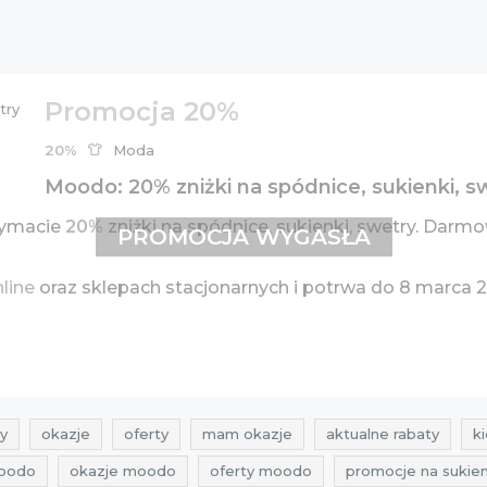
Promocja 20%
20%
Moda
Moodo: 20% zniżki na spódnice, sukienki, s
zymacie
20%
zniżki na spódnice, sukienki, swetry. Da
PROMOCJA WYGASŁA
nline
oraz sklepach stacjonarnych i potrwa do 8 marca 2
y
okazje
oferty
mam okazje
aktualne rabaty
ki
oodo
okazje moodo
oferty moodo
promocje na sukien