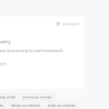
2017-03-17
wetry
rmowa dostawa przy zamówieniach
017.
edy zniżki
promocje moodo
ki
rabaty na sukienki
zniżki na sukienki