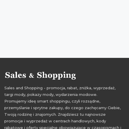
wyprzedaż na odzież
łapaj ciucha
promocje grudzień
rabaty grudzień
zniżki grudzień
wyprzedaż grudzień
promocje 2016
rabaty 2016
zniżki 2016
wyprzedaż 2016
wyprzedaż grudzień 2016
promocje grudzień 2016
rabaty grudzień 2016
zniżki grudzień 2016
Sales and Shopping - promocja, rabat, zniżka, wyprzedaż,
targi mody, pokazy mody, wydarzenia modowe.
Promujemy ideę smart shoppingu, czyli rozsądne,
przemyślanie i sprytne zakupy, do czego zachęcamy Ciebie,
Twoją rodzinę i znajomych. Znajdziesz tu najnowsze
promocje i wyprzedaż w centrach handlowych, kody
rabatowe i oferty specjalne obowiązujące w czasopismach i