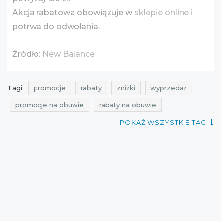
Akcja rabatowa obowiązuje w
sklepie online
i
potrwa do odwołania.
Źródło:
New Balance
Tagi:
promocje
rabaty
zniżki
wyprzedaż
promocje na obuwie
rabaty na obuwie
zniżki na obuwie
wyprzedaż na obuwie
POKAŻ WSZYSTKIE TAGI
aktualne promocje w sklepach
promocje new balance
rabaty new balance
zniżki new balance
wyprzedaż new balance
kiedy wyprzedaże
promocje na odzież
rabaty na odzież
zniżki na odzież