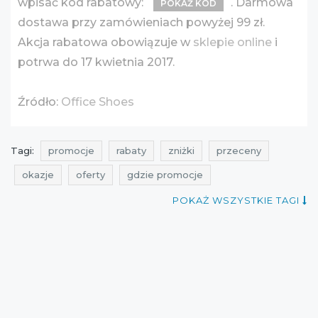
wpisać kod rabatowy:
. Darmowa
POKAŻ KOD
dostawa przy zamówieniach powyżej 99 zł.
Akcja rabatowa obowiązuje w
sklepie online
i
potrwa do 17 kwietnia 2017.
Źródło:
Office Shoes
Tagi:
promocje
rabaty
zniżki
przeceny
okazje
oferty
gdzie promocje
promocje na buty
promocje na obuwie
POKAŻ WSZYSTKIE TAGI
rabaty na buty
rabaty na obuwie
zniżki na buty
zniżki na obuwie
przeceny na buty
przeceny na obuwie
okazje na buty
okazje na obuwie
oferty na buty
oferty na obuwie