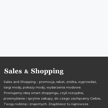
promocje office shoes
rabaty office shoes
zniżki office shoes
przeceny office shoes
okazje office shoes
oferty office shoes
upust
promocje kwiecień
rabaty kwiecień
zniżki kwiecień
promocje 2017
rabaty 2017
zniżki 2017
promocje kwiecień 2017
rabaty kwiecień 2017
zniżki kwiecień 2017
Sales and Shopping - promocja, rabat, zniżka, wyprzedaż,
targi mody, pokazy mody, wydarzenia modowe.
Promujemy ideę smart shoppingu, czyli rozsądne,
przemyślanie i sprytne zakupy, do czego zachęcamy Ciebie,
Twoją rodzinę i znajomych. Znajdziesz tu najnowsze