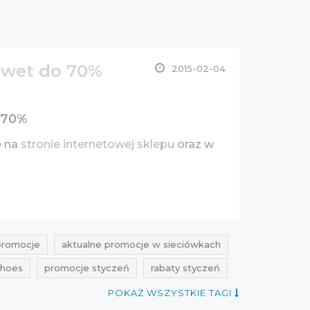
awet do 70%
2015-02-04
 70%
e na
stronie internetowej sklepu
oraz w
promocje
aktualne promocje w sieciówkach
shoes
promocje styczeń
rabaty styczeń
e okazje
wyprzedaże styczeń
POKAŻ WSZYSTKIE TAGI