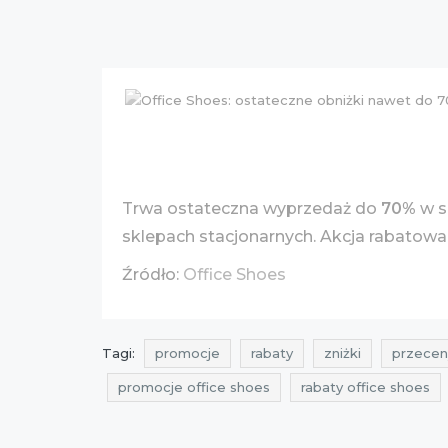
Trwa ostateczna wyprzedaż do
70%
w s
sklepach stacjonarnych. Akcja rabatowa
Źródło:
Office Shoes
Tagi:
promocje
rabaty
zniżki
przecen
promocje office shoes
rabaty office shoes
zniżki styczeń
okazje styczeń
cała polsk