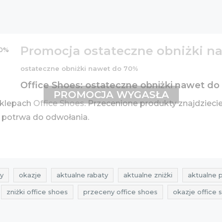
Promocja ostateczne obniżki n
ostateczne obniżki nawet do 70%
Office Shoes: ostateczne obniżki nawet do
PROMOCJA WYGASŁA
klepach
Office Shoes
. Przecenione produkty znajdzieci
 potrwa do odwołania.
y
okazje
aktualne rabaty
aktualne zniżki
aktualne 
zniżki office shoes
przeceny office shoes
okazje office 
a
wyprzedaże
Sklepy
najlepsze promocje
najlepsz