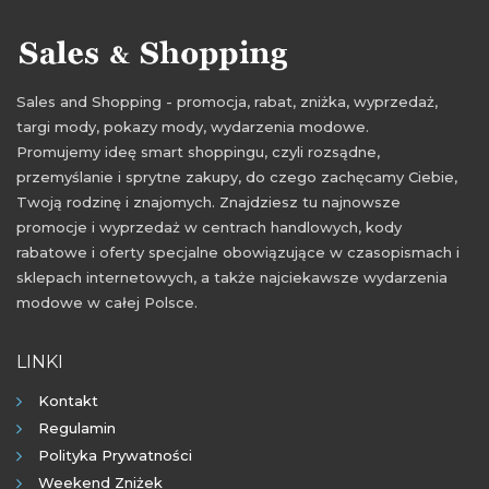
akcje promocyjne
akcje rabatowe
akcje zniżkowe
okazje marzec
okazje w sieciówkach
Sales and Shopping - promocja, rabat, zniżka, wyprzedaż,
promocje w sieciówkach
przeceny marzec 2016
targi mody, pokazy mody, wydarzenia modowe.
rabaty w sieciówkach
aktualne promocje marzec
Promujemy ideę smart shoppingu, czyli rozsądne,
przemyślanie i sprytne zakupy, do czego zachęcamy Ciebie,
kolekcja zimowa
Twoją rodzinę i znajomych. Znajdziesz tu najnowsze
promocje i wyprzedaż w centrach handlowych, kody
rabatowe i oferty specjalne obowiązujące w czasopismach i
sklepach internetowych, a także najciekawsze wydarzenia
modowe w całej Polsce.
LINKI
Kontakt
Regulamin
Polityka Prywatności
Weekend Zniżek