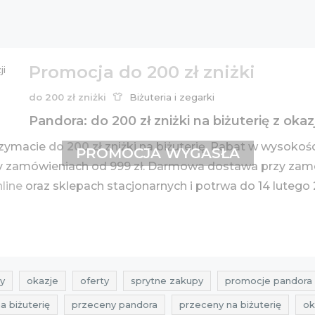
Promocja do 200 zł zniżki
do 200 zł zniżki
Biżuteria i zegarki
Pandora: do 200 zł zniżki na biżuterię z oka
rzymacie
do 200 zł
zniżki na biżuterię. Rabat w wysokości
PROMOCJA WYGASŁA
rzy zamówieniach od 999 zł. Darmowa dostawa przy zam
nline
oraz sklepach stacjonarnych i potrwa do 14 lutego 
y
okazje
oferty
sprytne zakupy
promocje pandora
na biżuterię
przeceny pandora
przeceny na biżuterię
ok