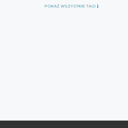
zniżki luty
promocje walentynki
POKAŻ WSZYSTKIE TAGI
romocje 2017
rabaty 2017
zniżki 2017