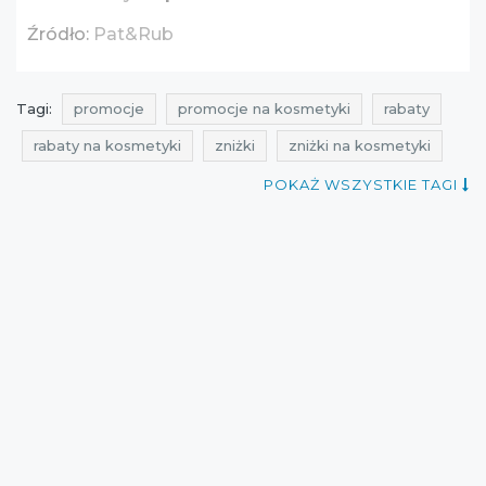
Źródło:
Pat&Rub
Tagi:
promocje
promocje na kosmetyki
rabaty
rabaty na kosmetyki
zniżki
zniżki na kosmetyki
przeceny
przeceny na kosmetyki
okazje
POKAŻ WSZYSTKIE TAGI
okazje na kosmetyki
oferty
oferty na kosmetyki
aktualne rabaty
aktualne promocje w sklepach
promocjada
promocje lipiec
rabaty lipiec
zniżki lipiec
promocje 2016
rabaty 2016
zniżki 2016
promocje lipiec 2016
rabaty lipiec 2016
zniżki lipiec 2016