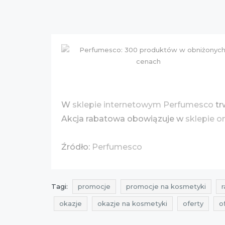
W
sklepie internetowym Perfumesco
tr
Akcja rabatowa obowiązuje w
sklepie o
Źródło:
Perfumesco
Tagi:
promocje
promocje na kosmetyki
r
okazje
okazje na kosmetyki
oferty
o
zniżki na perfumy
przeceny na perfumy
o