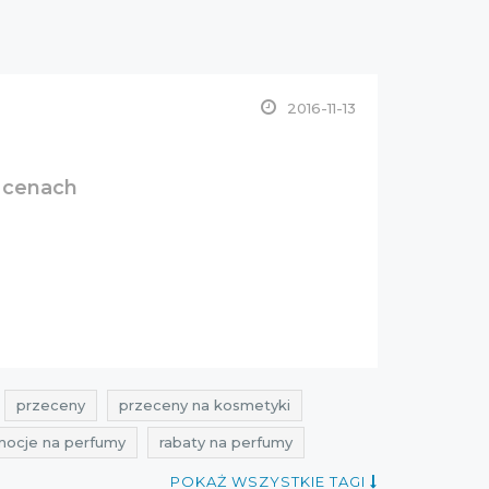
2016-11-13
 cenach
przeceny
przeceny na kosmetyki
mocje na perfumy
rabaty na perfumy
o
rabaty perfumesco
zniżki perfumesco
POKAŻ WSZYSTKIE TAGI