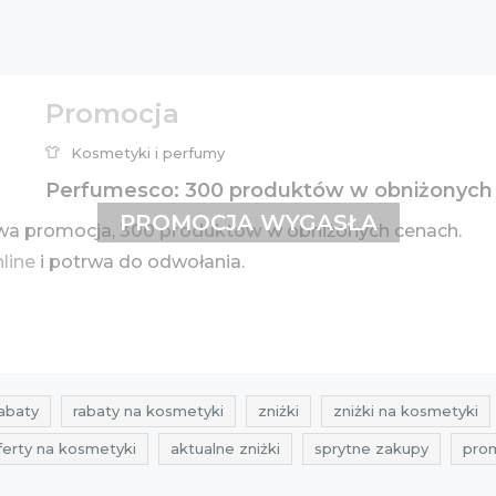
Promocja
Kosmetyki i perfumy
Perfumesco: 300 produktów w obniżonych
PROMOCJA WYGASŁA
wa promocja,
300 produktów
w obniżonych cenach.
nline
i potrwa do odwołania.
abaty
rabaty na kosmetyki
zniżki
zniżki na kosmetyki
ferty na kosmetyki
aktualne zniżki
sprytne zakupy
pro
kazje na perfumy
oferty na perfumy
promocje perfumesc