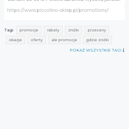
https://www.piccolino-sklep.pl/promotions/
Tagi:
promocje
rabaty
zniżki
przeceny
okazje
oferty
ale promocje
gdzie zniżki
darmoszek
promocje na ubrania
rabaty na ubrania
POKAŻ WSZYSTKIE TAGI
zniżki na ubrania
promocje czerwiec
rabaty czerwiec
zniżki czerwiec
przeceny na ubrania
okazje na ubrania
oferty na ubrania
promocje dla dzieci
rabaty dla dzieci
zniżki dla dzieci
przeceny dla dzieci
okazje dla dzieci
oferty dla dzieci
promocje 2016
rabaty 2016
zniżki 2016
promocje czerwiec 2016