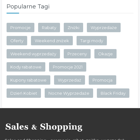
Popularne Tagi
Promocje
Rabaty
Zniżki
Wyprzedaże
Oferty
Weekend zniżek
Targi mody
Weekend wyprzedaży
Przeceny
Okazje
Kody rabatowe
Promocje 2021
Kupony rabatowe
Wyprzedaż
Promocja
Dzień Kobiet
Nocne Wyprzedaże
Black Friday