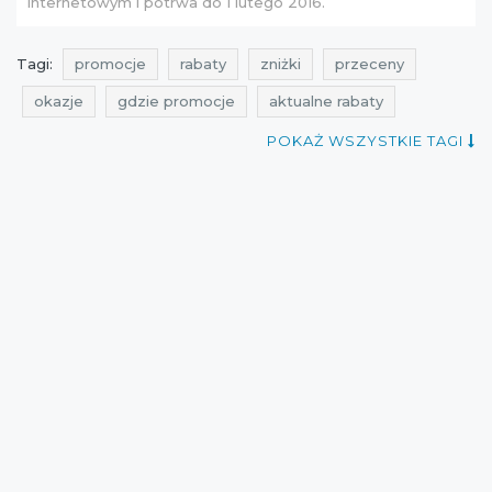
internetowym i potrwa do 1 lutego 2016.
Tagi:
promocje
rabaty
zniżki
przeceny
okazje
gdzie promocje
aktualne rabaty
aktualne zniżki
gdzie rabaty
wyprzedaż
POKAŻ WSZYSTKIE TAGI
rabatomierz
aktualne promocje
wyprzedaż promod
promocje promod
zniżki promod
przeceny promod
okazje promod
promocje luty
promocje styczeń
rabaty styczeń
zniżki styczeń
promocje 2016
rabaty 2016
zniżki 2016
promod
przeceny 2016
okazje 2016
cała polska
wyprzedaże
wyprzedaże 2016
aktualne promocje 2016
wyprzedaże Promod
Sklepy
zakupy 2016