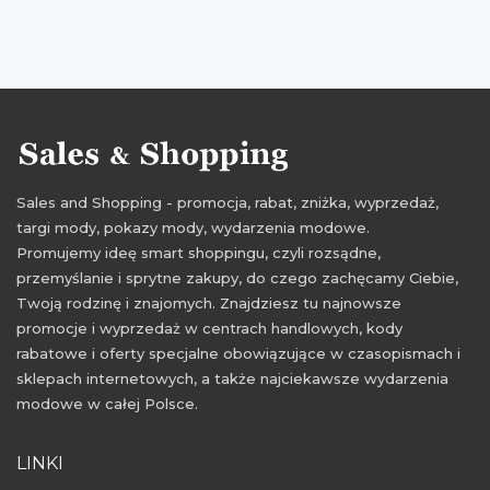
obniżki 2016
zimowe promocje
zimowe wyprzedaże
wyprzedaże luty
promocje luty 2016
zniżki luty 2016
wyprzedaże luty 2016
rabatowo
promocje 50%
Sales and Shopping - promocja, rabat, zniżka, wyprzedaż,
targi mody, pokazy mody, wydarzenia modowe.
Promujemy ideę smart shoppingu, czyli rozsądne,
przemyślanie i sprytne zakupy, do czego zachęcamy Ciebie,
Twoją rodzinę i znajomych. Znajdziesz tu najnowsze
promocje i wyprzedaż w centrach handlowych, kody
rabatowe i oferty specjalne obowiązujące w czasopismach i
sklepach internetowych, a także najciekawsze wydarzenia
modowe w całej Polsce.
LINKI