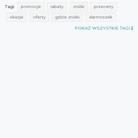
Tagi:
promocje
rabaty
zniżki
przeceny
okazje
oferty
gdzie zniżki
darmoszek
ale rabat
promocje marzec
rabaty marzec
POKAŻ WSZYSTKIE TAGI
zniżki marzec
promocje luty
rabaty luty
zniżki luty
promocje na kawy ziarniste
rabaty na kawy ziarniste
zniżki na kawy ziarniste
przeceny na kawy ziarniste
okazje na kawy ziarniste
oferty na kawy ziarniste
promocje na kawy
rabaty na kawy
zniżki na kawy
przeceny na kawy
okazje na kawy
oferty na kawy
promocje przyjaciele kawy
rabaty przyjaciele kawy
zniżki przyjaciele kawy
przeceny przyjaciele kawy
okazje przyjaciele kawy
oferty przyjaciele kawy