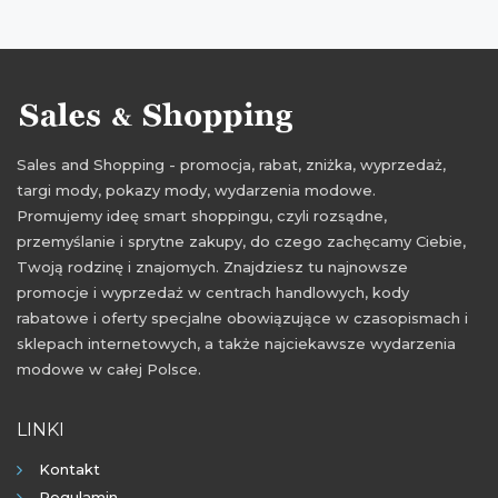
promocje 2022
rabaty 2022
zniżki 2022
promocje luty 2022
rabaty luty 2022
zniżki luty 2022
promocje marzec 2022
rabaty marzec 2022
zniżki marzec 2022
Sales and Shopping - promocja, rabat, zniżka, wyprzedaż,
targi mody, pokazy mody, wydarzenia modowe.
Promujemy ideę smart shoppingu, czyli rozsądne,
przemyślanie i sprytne zakupy, do czego zachęcamy Ciebie,
Twoją rodzinę i znajomych. Znajdziesz tu najnowsze
promocje i wyprzedaż w centrach handlowych, kody
rabatowe i oferty specjalne obowiązujące w czasopismach i
sklepach internetowych, a także najciekawsze wydarzenia
modowe w całej Polsce.
LINKI
Kontakt
Regulamin