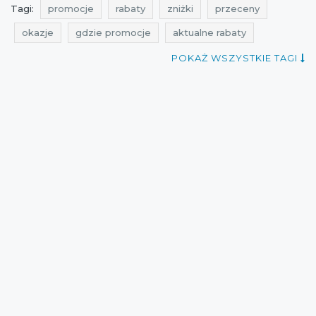
Tagi:
promocje
rabaty
zniżki
przeceny
okazje
gdzie promocje
aktualne rabaty
aktualne zniżki
gdzie rabaty
gdzie promocja
POKAŻ WSZYSTKIE TAGI
wyprzedaż
aktualne wyprzedaże
gdzie zniżki
rabatomierz
aktualne promocje
promocje quiosque
rabaty quiosque
zniżki quiosque
przeceny quiosque
okazje quiosque
wyprzedaż quiosque
promocje styczeń
rabaty styczeń
zniżki styczeń
wyprzedaż styczeń
przeceny styczeń
okazje styczeń
cała polska
obniżki
wyprzedaże
Sklepy
rabatowo
wyprzedaże styczeń
obniżki styczeń