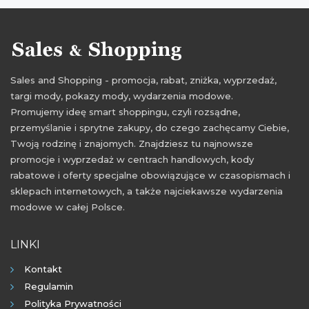
zniżki 2015
rabaty 2015
wyprzedaże 2015
wyprzedaże styczeń
wyprzedaże styczeń 2016
przeceny 2015
obniżki 2015
okazje 2015
Sales and Shopping - promocja, rabat, zniżka, wyprzedaż,
targi mody, pokazy mody, wydarzenia modowe.
Promujemy ideę smart shoppingu, czyli rozsądne,
przemyślanie i sprytne zakupy, do czego zachęcamy Ciebie,
Twoją rodzinę i znajomych. Znajdziesz tu najnowsze
promocje i wyprzedaż w centrach handlowych, kody
rabatowe i oferty specjalne obowiązujące w czasopismach i
sklepach internetowych, a także najciekawsze wydarzenia
modowe w całej Polsce.
LINKI
Kontakt
Regulamin
Polityka Prywatności