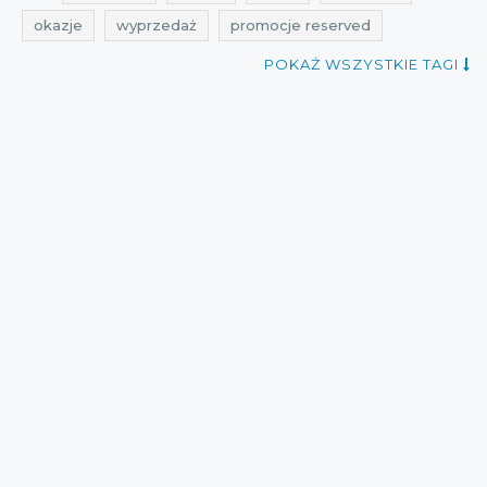
okazje
wyprzedaż
promocje reserved
rabaty reserved
zniżki reserved
POKAŻ WSZYSTKIE TAGI
przeceny reserved
okazje reserved
promocje styczeń
rabaty styczeń
promocje grudzień
rabaty grudzień
zniżki grudzień
reserved
promocje 2016
rabaty 2016
promocje styczeń 2016
rabaty styczeń 2016
przeceny 2016
przeceny styczeń
cała polska
obniżki
wyprzedaże
Sklepy
zakupy 2015
promocje w sieciówkach
rabaty w sieciówkach
aktualne obniżki
obniżki Reserved
wyprzedaże w sieciówkach
promocje 2015