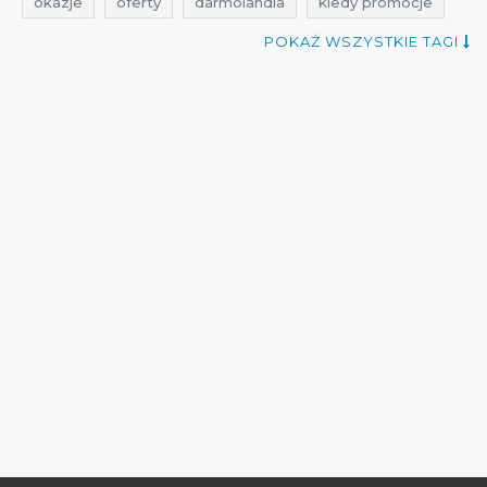
okazje
oferty
darmolandia
kiedy promocje
promocje październik
rabaty październik
POKAŻ WSZYSTKIE TAGI
zniżki październik
promocje 2021
rabaty 2021
zniżki 2021
promocje październik 2021
rabaty październik 2021
zniżki październik 2021