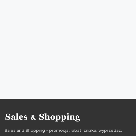
promocje na kosmetyki do makijażu
rabaty na kosmetyki do makijażu
zniżki na kosmetyki do makijażu
przeceny na kosmetyki do makijażu
okazje na kosmetyki do makijażu
oferty na kosmetyki do makijażu
promocje kwiecień
rabaty kwiecień
zniżki kwiecień
promocje 2017
rabaty 2017
zniżki 2017
promocje kwiecień 2017
rabaty kwiecień 2017
zniżki kwiecień 2017
Sales and Shopping - promocja, rabat, zniżka, wyprzedaż,