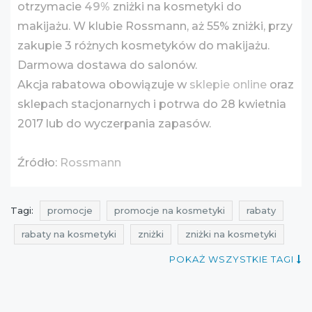
otrzymacie
49%
zniżki na kosmetyki do
makijażu. W klubie Rossmann, aż 55% zniżki, przy
zakupie 3 różnych kosmetyków do makijażu.
Darmowa dostawa do salonów.
Akcja rabatowa obowiązuje w
sklepie online
oraz
sklepach stacjonarnych i potrwa do 28 kwietnia
2017 lub do wyczerpania zapasów.
Źródło:
Rossmann
Tagi:
promocje
promocje na kosmetyki
rabaty
rabaty na kosmetyki
zniżki
zniżki na kosmetyki
przeceny
przeceny na kosmetyki
okazje
POKAŻ WSZYSTKIE TAGI
okazje na kosmetyki
oferty
oferty na kosmetyki
ale promocje
łapaj ciucha