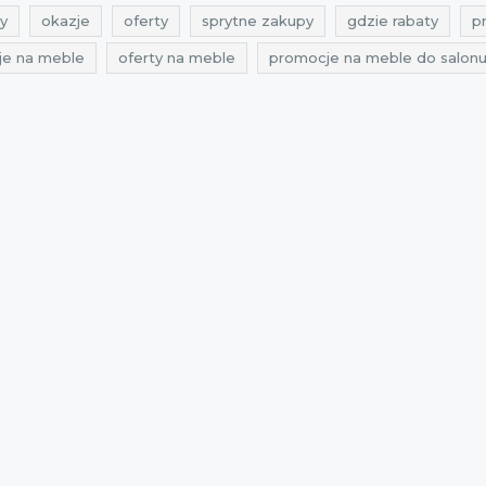
y
okazje
oferty
sprytne zakupy
gdzie rabaty
p
je na meble
oferty na meble
promocje na meble do salon
 do salonu
okazje na meble do salonu
oferty na meble do
lsey
zniżki selsey
przeceny selsey
okazje selsey
of
aty styczeń 2022
zniżki 2022
zniżki styczeń 2022