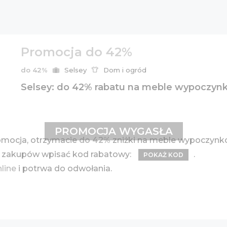
Promocja do 42%
do 42%
Selsey
Dom i ogród
Selsey: do 42% rabatu na meble wypoczy
PROMOCJA WYGASŁA
omocja, otrzymacie
do 42%
zniżki na meble wypoczynko
ku zakupów wpisać kod rabatowy:
.
POKAŻ KOD
nline
i potrwa do odwołania.