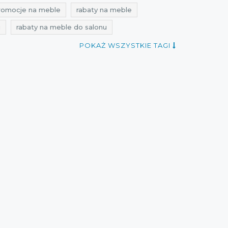
romocje na meble
rabaty na meble
u
rabaty na meble do salonu
 salonu
promocje styczeń
rabaty styczeń
POKAŻ WSZYSTKIE TAGI
erty selsey
promocje 2022