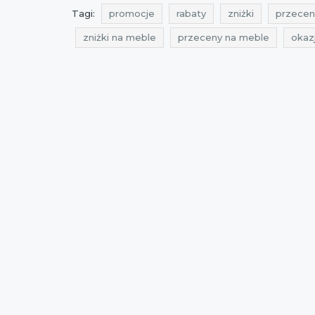
Tagi:
promocje
rabaty
zniżki
przecen
zniżki na meble
przeceny na meble
okaz
zniżki na meble do salonu
przeceny na meble
zniżki styczeń
promocje selsey
rabaty se
promocje styczeń 2022
rabaty 2022
rab