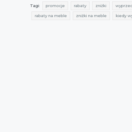
Tagi:
promocje
rabaty
zniżki
wyprze
rabaty na meble
zniżki na meble
kiedy w
zniżki na wyposażenie wnętrz
wyprzedaż na
promocje na meble do domu
rabaty na meb
promocje czerwiec 2021
rabaty czerwiec 20