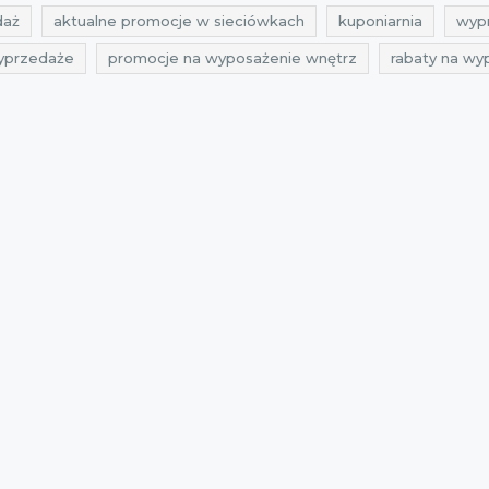
daż
aktualne promocje w sieciówkach
kuponiarnia
wyp
yprzedaże
promocje na wyposażenie wnętrz
rabaty na wy
 wyposażenie wnętrz
wyprzedaż czerwiec
promocje czerw
le do domu
zniżki na meble do domu
wyprzedaż 2021
21
zniżki czerwiec 2021
wyprzedaż czerwiec 2021