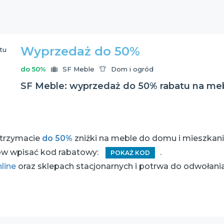
Wyprzedaż do 50%
do 50%
SF Meble
Dom i ogród
SF Meble: wyprzedaż do 50% rabatu na meb
otrzymacie
do 50%
zniżki na meble do domu i mieszkani
ów wpisać kod rabatowy:
.
POKAŻ KOD
nline
oraz sklepach stacjonarnych i potrwa do odwołani