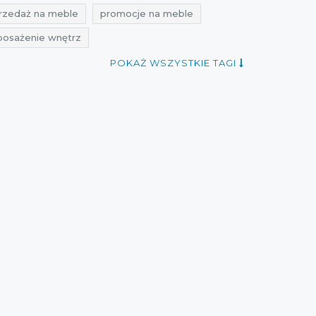
rzedaż na meble
promocje na meble
posażenie wnętrz
iec
rabaty czerwiec
zniżki czerwiec
POKAŻ WSZYSTKIE TAGI
promocje 2021
rabaty 2021
zniżki 2021