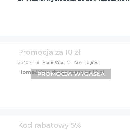
Promocja za 10 zł
za 10 zł
Home&You
Dom i ogród
Home&You: druga rzecz za 10 zł
PROMOCJA WYGASŁA
Kod rabatowy 5%