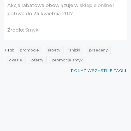
Akcja rabatowa obowiązuje w
sklepie online
i
potrwa do 24 kwietnia 2017.
Źródło:
Smyk
Tagi:
promocje
rabaty
zniżki
przeceny
okazje
oferty
promocje smyk
promocje na zabawki
rabaty smyk
POKAŻ WSZYSTKIE TAGI
rabaty na zabawki
zniżki smyk
zniżki na zabawki
przeceny smyk
przeceny na zabawki
okazje smyk
okazje na zabawki
oferty smyk
oferty na zabawki
gdzie rabaty
iulotka
promocje na lalki
rabaty na lalki
zniżki na lalki
przeceny na lalki
okazje na lalki
oferty na lalki
promocje kwiecień