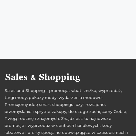
rabaty kwiecień
zniżki kwiecień
promocje dla dzieci
rabaty dla dzieci
zniżki dla dzieci
przeceny dla dzieci
okazje dla dzieci
oferty dla dzieci
promocje 2017
rabaty 2017
zniżki 2017
promocje kwiecień 2017
rabaty kwiecień 2017
zniżki kwiecień 2017
Sales and Shopping - promocja, rabat, zniżka, wyprzedaż,
targi mody, pokazy mody, wydarzenia modowe.
Promujemy ideę smart shoppingu, czyli rozsądne,
przemyślanie i sprytne zakupy, do czego zachęcamy Ciebie,
Twoją rodzinę i znajomych. Znajdziesz tu najnowsze
promocje i wyprzedaż w centrach handlowych, kody
rabatowe i oferty specjalne obowiązujące w czasopismach i