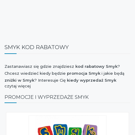
SMYK KOD RABATOWY
Zastanawiasz się gdzie znajdziesz
kod rabatowy Smyk
?
Chcesz wiedzieć kiedy będzie
promocja Smyk
i jakie będą
zniżki w Smyk
? Interesuje Cię
kiedy wyprzedaż Smyk
czytaj więcej
kolekcji wiosna-lato lub jesień-zima? Chcesz mieć wiadomość
o tym, czy marka
Smyk
dołączyła do akcji Weekend Zniżek,
PROMOCJE I WYPRZEDAŻE SMYK
Stylowe Zakupy, Szaleństwo Zakupów, Extra Zakupy czy I
Love Shopping oraz czy jest dostępny
kupon rabatowy
Smyk
? Jesteś ciekaw czy w najbliższym czasie będzie
nowa
kolekcja Smyk
? Chcesz orientować się kiedy jest
Black
Friday 2026
i jaki jest
rabat Smyk
z tej okazji?