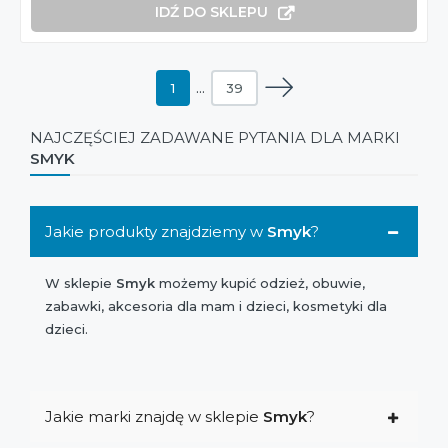
IDŹ DO SKLEPU
1
…
39
NAJCZĘŚCIEJ ZADAWANE PYTANIA DLA MARKI
SMYK
Jakie produkty znajdziemy w
Smyk
?
W sklepie
Smyk
możemy kupić odzież, obuwie,
zabawki, akcesoria dla mam i dzieci, kosmetyki dla
dzieci.
Jakie marki znajdę w sklepie
Smyk
?