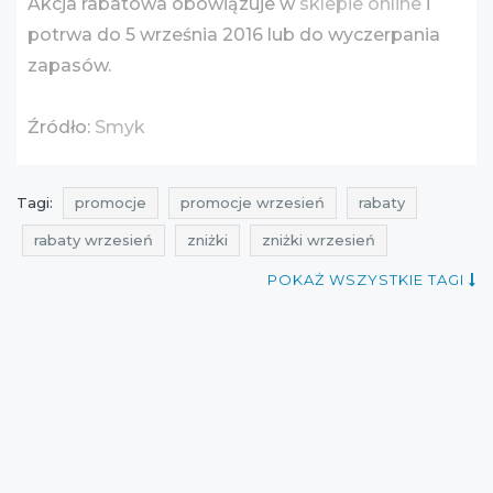
Akcja rabatowa obowiązuje w
sklepie online
i
potrwa do 5 września 2016 lub do wyczerpania
zapasów.
Źródło:
Smyk
Tagi:
promocje
promocje wrzesień
rabaty
rabaty wrzesień
zniżki
zniżki wrzesień
przeceny
okazje
oferty
aktualne zniżki
POKAŻ WSZYSTKIE TAGI
promocje smyk
promocje na zabawki
rabaty smyk
rabaty na zabawki
zniżki smyk
zniżki na zabawki
przeceny smyk
przeceny na zabawki
okazje smyk
okazje na zabawki
oferty smyk
oferty na zabawki