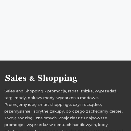
kiedy zniżki
promocje na ubrania
rabaty na ubrania
zniżki na ubrania
kizzu
przeceny na ubrania
okazje na ubrania
oferty na ubrania
promocje 2016
rabaty 2016
zniżki 2016
promocje wrzesień 2016
rabaty wrzesień 2016
zniżki wrzesień 2016
Sales and Shopping - promocja, rabat, zniżka, wyprzedaż,
targi mody, pokazy mody, wydarzenia modowe.
Promujemy ideę smart shoppingu, czyli rozsądne,
przemyślanie i sprytne zakupy, do czego zachęcamy Ciebie,
Twoją rodzinę i znajomych. Znajdziesz tu najnowsze
promocje i wyprzedaż w centrach handlowych, kody