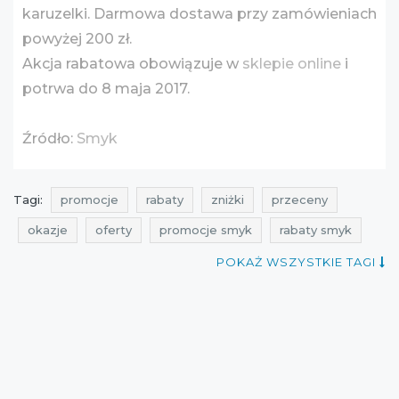
karuzelki. Darmowa dostawa przy zamówieniach
powyżej 200 zł.
Akcja rabatowa obowiązuje w
sklepie online
i
potrwa do 8 maja 2017.
Źródło:
Smyk
Tagi:
promocje
rabaty
zniżki
przeceny
okazje
oferty
promocje smyk
rabaty smyk
zniżki smyk
przeceny smyk
okazje smyk
POKAŻ WSZYSTKIE TAGI
oferty smyk
kiedy promocje
couporando
promocje maj
rabaty maj
zniżki maj
promocje kwiecień
rabaty kwiecień
zniżki kwiecień
promocje dla dzieci