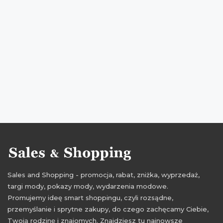
rabaty dla dzieci
zniżki dla dzieci
przeceny dla dzieci
okazje dla dzieci
oferty dla dzieci
promocje 2017
rabaty 2017
zniżki 2017
promocje maj 2017
rabaty maj 2017
zniżki maj 2017
promocje kwiecień 2017
rabaty kwiecień 2017
zniżki kwiecień 2017
Sales and Shopping - promocja, rabat, zniżka, wyprzedaż,
targi mody, pokazy mody, wydarzenia modowe.
Promujemy ideę smart shoppingu, czyli rozsądne,
przemyślanie i sprytne zakupy, do czego zachęcamy Ciebie,
Twoją rodzinę i znajomych. Znajdziesz tu najnowsze