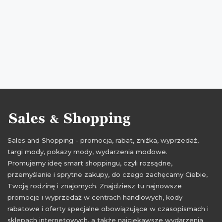
okazje na perfumy
oferty na perfumy
promocje dla dzieci
rabaty dla dzieci
zniżki dla dzieci
przeceny dla dzieci
okazje dla dzieci
oferty dla dzieci
promocje listopad
rabaty listopad
zniżki listopad
promocje 2016
rabaty 2016
zniżki 2016
promocje listopad 2016
rabaty listopad 2016
zniżki listopad 2016
Sales and Shopping - promocja, rabat, zniżka, wyprzedaż,
targi mody, pokazy mody, wydarzenia modowe.
Promujemy ideę smart shoppingu, czyli rozsądne,
przemyślanie i sprytne zakupy, do czego zachęcamy Ciebie,
Twoją rodzinę i znajomych. Znajdziesz tu najnowsze
promocje i wyprzedaż w centrach handlowych, kody
rabatowe i oferty specjalne obowiązujące w czasopismach i
sklepach internetowych, a także najciekawsze wydarzenia