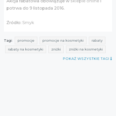
Akcja rabatowa obowiązuje w
sklepie online
i
potrwa do 9 listopada 2016.
Źródło:
Smyk
Tagi:
promocje
promocje na kosmetyki
rabaty
rabaty na kosmetyki
zniżki
zniżki na kosmetyki
przeceny
przeceny na kosmetyki
okazje
POKAŻ WSZYSTKIE TAGI
okazje na kosmetyki
oferty
oferty na kosmetyki
gdzie promocje
promocje smyk
rabaty smyk
zniżki smyk
przeceny smyk
okazje smyk
oferty smyk
promocyjni
ale rabaty
promocje na perfumy
rabaty na perfumy
zniżki na perfumy
przeceny na perfumy