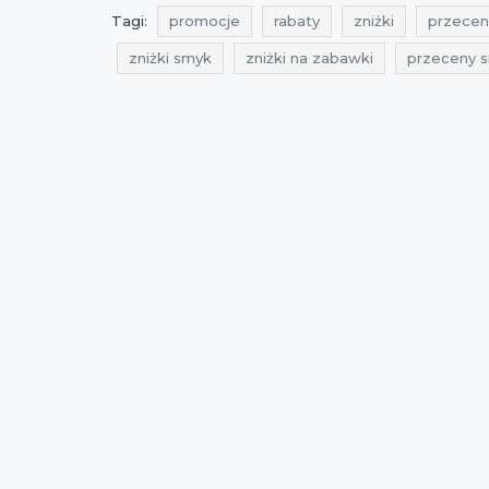
Tagi:
promocje
rabaty
zniżki
przecen
zniżki smyk
zniżki na zabawki
przeceny 
super zniżki
kuponiarnia
promocje na zab
rabaty na zabawki dla dzieci
zniżki na zabaw
okazje na zabawki dziecięce
okazje na zabaw
rabaty listopad
zniżki listopad
promocje 