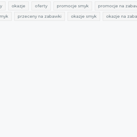
y
okazje
oferty
promocje smyk
promocje na zaba
smyk
przeceny na zabawki
okazje smyk
okazje na zab
awki dziecięce
promocje na zabawki dla dzieci
rabaty na 
ki dziecięce
zniżki na zabawki dla dzieci
przeceny na zaba
ki dla dzieci
oferty na zabawki dziecięce
oferty na zabawk
2021
rabaty 2021
zniżki 2021
promocje listopad 2021