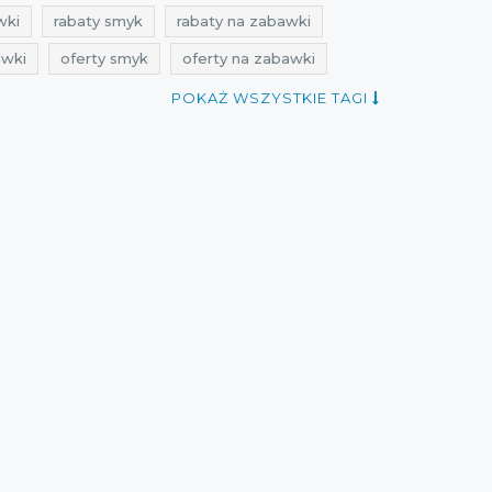
wki
rabaty smyk
rabaty na zabawki
awki
oferty smyk
oferty na zabawki
zabawki dziecięce
POKAŻ WSZYSTKIE TAGI
wki dziecięce
przeceny na zabawki dla dzieci
i dla dzieci
promocje listopad
rabaty listopad 2021
zniżki listopad 2021