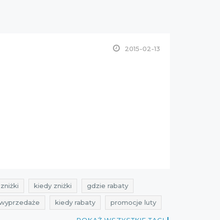
2015-02-13
zniżki
kiedy zniżki
gdzie rabaty
 wyprzedaże
kiedy rabaty
promocje luty
e stradivarius
sales
sales and shopping