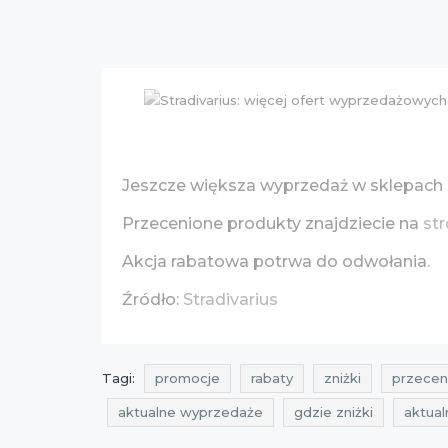
Jeszcze większa wyprzedaż w sklepach
Przecenione produkty znajdziecie na
str
Akcja rabatowa potrwa do odwołania.
Źródło:
Stradivarius
Tagi:
promocje
rabaty
zniżki
przecen
aktualne wyprzedaże
gdzie zniżki
aktua
zniżki luty
promocje stradivarius
rabaty st