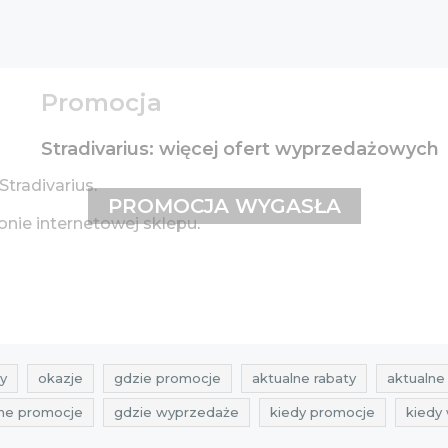
Promocja
Stradivarius: więcej ofert wyprzedażowych
Stradivarius
.
PROMOCJA WYGASŁA
onie internetowej sklepu
.
y
okazje
gdzie promocje
aktualne rabaty
aktualne 
lne promocje
gdzie wyprzedaże
kiedy promocje
kiedy
radivarius
zniżki stradivarius
przeceny stradivarius
okazj