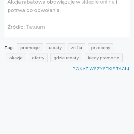
Akcja rabatowa obowiązuje w
sklepie online
i
potrwa do odwołania.
Źródło:
Tatuum
Tagi:
promocje
rabaty
zniżki
przeceny
okazje
oferty
gdzie rabaty
kiedy promocje
promocje na odzież
rabaty na odzież
POKAŻ WSZYSTKIE TAGI
zniżki na odzież
przeceny na odzież
okazje na odzież
oferty na odzież
promo ceny
promocje tatuum
rabaty tatuum
zniżki tatuum
przeceny tatuum
okazje tatuum
oferty tatuum
promocje grudzień
rabaty grudzień
zniżki grudzień
promocje 2016
rabaty 2016