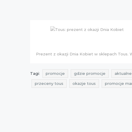
Prezent z okazji Dnia Kobiet w sklepach Tous
Tagi:
promocje
gdzie promocje
aktualne
przeceny tous
okazje tous
promocje ma
zniżki dzień kobiet
przeceny dzień kobiet
okazje marzec