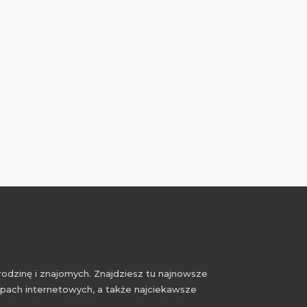
rodzinę i znajomych. Znajdziesz tu najnowsze
epach internetowych, a także najciekawsze