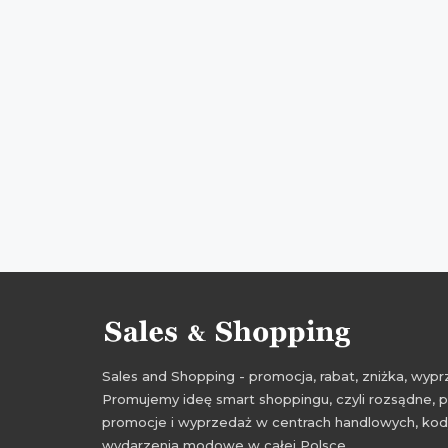
Sales and Shopping - promocja, rabat, zniżka, wy
Promujemy ideę smart shoppingu, czyli rozsądne, p
promocje i wyprzedaż w centrach handlowych, kody
wydarzenia modowe w całej Polsce.