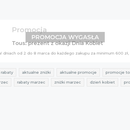
Promocja
PROMOCJA WYGASŁA
Tous: prezent z okazji Dnia Kobiet
. W dniach od 2 do 8 marca do każdego zakupu za minimum 600 zł
 rabaty
aktualne zniżki
aktualne promocje
promocje to
rzec
rabaty marzec
zniżki marzec
dzień kobiet
pr
okazje dzień kobiet
cała polska
gdzie okazje
aktual