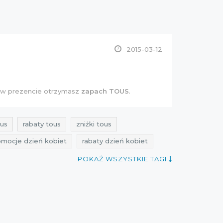
2015-03-12
, w prezencie otrzymasz
zapach TOUS
.
us
rabaty tous
zniżki tous
omocje dzień kobiet
rabaty dzień kobiet
ne przeceny
Sklepy
przeceny marzec
POKAŻ WSZYSTKIE TAGI