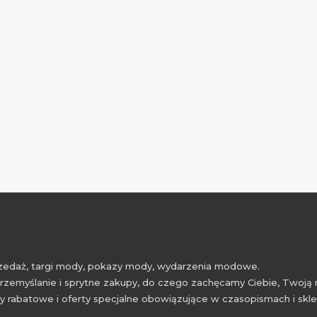
przedaż, targi mody, pokazy mody, wydarzenia modowe.
rzemyślanie i sprytne zakupy, do czego zachęcamy Ciebie, Twoją 
 rabatowe i oferty specjalne obowiązujące w czasopismach i skl