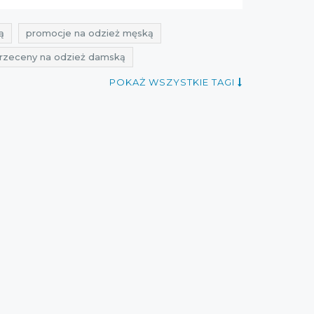
ą
promocje na odzież męską
rzeceny na odzież damską
oferty na odzież męską
POKAŻ WSZYSTKIE TAGI
stula
rabaty vistula
zniżki vistula
ty vistula
promocje listopad
rabaty listopad 2021
zniżki listopad 2021