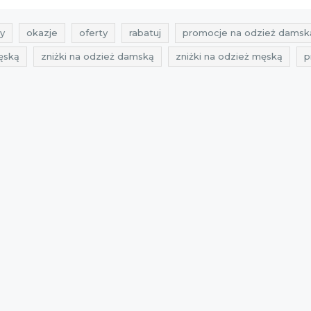
y
okazje
oferty
rabatuj
promocje na odzież damsk
ęską
zniżki na odzież damską
zniżki na odzież męską
p
 damską
okazje na odzież męską
oferty na odzież damską
tury
rabaty na garnitury
zniżki na garnitury
promocje vi
oferty na garnitury
przeceny vistula
okazje vistula
ofer
2021
rabaty 2021
zniżki 2021
promocje listopad 2021