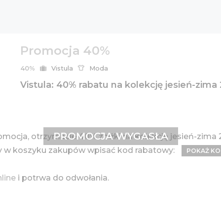
Promocja 40%
40%
Vistula
Moda
Vistula: 40% rabatu na kolekcję jesień-zima
PROMOCJA WYGASŁA
omocja, otrzymacie
40%
zniżki na kolekcję jesień-zima
ży w koszyku zakupów wpisać kod rabatowy:
POKAŻ K
nline
i potrwa do odwołania.