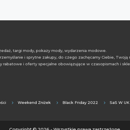
przedaż, targi mody, pokazy mody, wydarzenia modowe.
rzemyślanie i sprytne zakupy, do czego zachęcamy Ciebie, Twoją 
 rabatowe i oferty specjalne obowiązujące w czasopismach i skl
ści
Weekend Zniżek
Black Friday 2022
SaS W UK
Copyright © 2026 - Wszystkie prawa zastrzeżone.