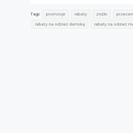
Tagi:
promocje
rabaty
zniżki
przecen
rabaty na odzież damską
rabaty na odzież m
przeceny na odzież męską
okazje na odzież
aktualne zniżki w sklepach
promocje na garni
przeceny na garnitury
okazje na garnitury
rabaty listopad
zniżki listopad
promocje 